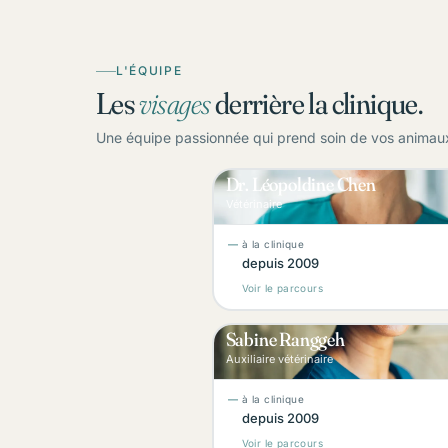
L'ÉQUIPE
Les
visages
derrière la clinique.
Une équipe passionnée qui prend soin de vos animaux
Dr. Léopoldine Chen
L
Vétérinaire
à la clinique
depuis 2009
Voir le parcours
Sabine Ranggeh
S
Auxiliaire vétérinaire
à la clinique
depuis 2009
Voir le parcours