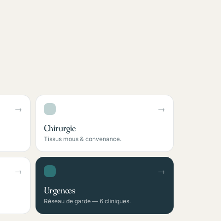
→
→
Chirurgie
Tissus mous & convenance.
→
→
Urgences
Réseau de garde — 6 cliniques.