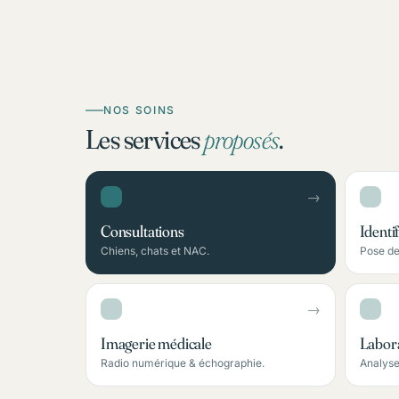
NOS SOINS
Les services
proposés
.
→
Consultations
Identi
Chiens, chats et NAC.
Pose de
→
Imagerie médicale
Labor
Radio numérique & échographie.
Analyse