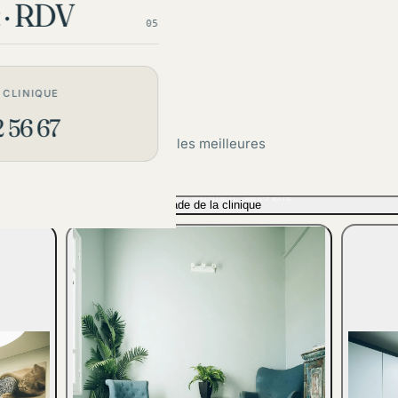
 · RDV
05
 CLINIQUE
ur eux.
 56 67
ccueillir vos animaux dans les meilleures
t équipements de pointe.
La clinique
20 av. du Président Mitterrand, Saint-Pierre