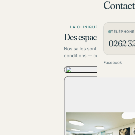
Contact
LA CLINIQUE
TÉLÉPHONE
Des espaces pensés
po
0262 32
Nos salles sont aménagées pour a
conditions — confort, hygiène e
Facebook