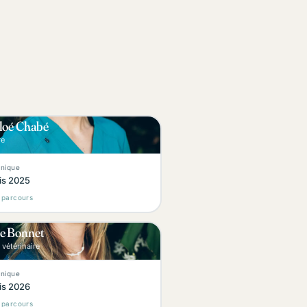
loé Chabé
C
re
linique
is 2025
e parcours
e Bonnet
N
 vétérinaire
linique
is 2026
e parcours