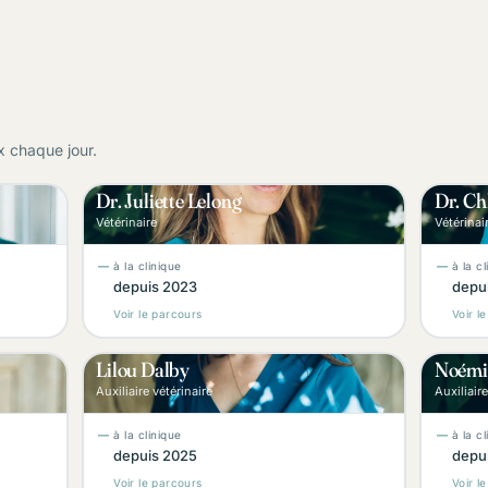
 chaque jour.
Dr. Juliette Lelong
Dr. Ch
J
Vétérinaire
Vétérinai
à la clinique
à la c
depuis 2023
depu
Voir le parcours
Voir l
Lilou Dalby
Noémi
L
Auxiliaire vétérinaire
Auxiliaire
à la clinique
à la c
depuis 2025
depu
Voir le parcours
Voir l